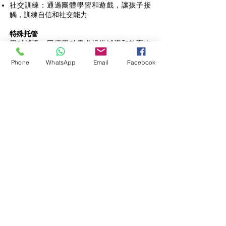
社交訓練：通過團體學習和遊戲，讓孩子接
觸，訓練自信和社交能力
特殊托管
學科輔導：因應學科需求提供輔導和教育支
援，務求學業上取得進步
生活教育指導：同時為孩子提供上述各項的生
Phone
WhatsApp
Email
Facebook
活教育指導，提升學習自信
請即聯絡查詢：
Contact / WhatsApp:
+852 6395-3519
Facebook:
fb.me/hkeha
Instagram:
instagram.com/hkeha.info
YouTube:
youtube.com/@hkeha
eMail:
hkeha.info@gmail.com
【本會秉承愛與關懷】
綜援及低收入家庭，將享有有九折優惠。[須
出示有效證明]
HKEHA
香港情緒及催眠治療協會