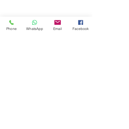
Phone
WhatsApp
Email
Facebook
HKEHA
香港情緒及催眠治療協會
Hong Kong Emotional and Hypnotherapy Association
Unit 2908, 29th Floor, One Vista Summit, No. 3 San Hop Lane,
Tuen Mun, N.T., Hong Kong
新界屯門區新合里3號【匯賢一號 ‧ 雋峰】29樓2908室
Contact / WhatsApp: +852 6395-3519
Facebook: fb.me/hkeha
Instagram: instagram.com/hkeha.info
YouTube: youtube.com/@hkeha
eMail: hkeha.info@gmail.com