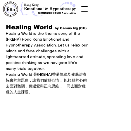
Healing World
by Camus Ng (CH)
Healing World is the theme song of the
(HKEHA) Hong Kong Emotional and
Hypnotherapy Association. Let us relax our
minds and face challenges with a
lighthearted attitude, spreading love and
positive thinking as we navigate life’s
many trials together.
Healing World 是(HKEHA)香港情緒及催眠治療
協會的主題曲，讓我們放鬆心情， 以輕鬆的心態
去面對難關，傳遞愛與正向思維，一同去面對種
種的人生課題。